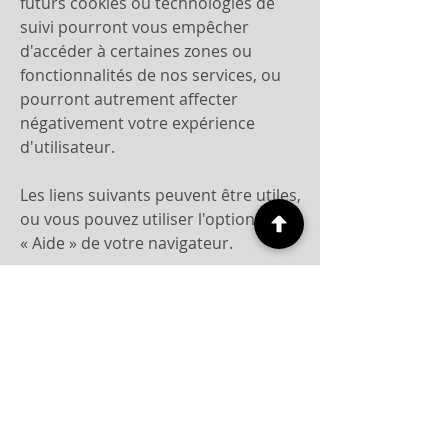
futurs cookies ou technologies de
suivi pourront vous empêcher
d'accéder à certaines zones ou
fonctionnalités de nos services, ou
pourront autrement affecter
négativement votre expérience
d'utilisateur.
Les liens suivants peuvent être utiles,
ou vous pouvez utiliser l'option
«
Aide
»
de votre navigateur.
Paramètres des cookies dans Firefox
Paramètres des cookies dans
Internet Explorer
Paramètres des cookies dans Google
Chrome
Paramètres des cookies dans Safari
(OS X)